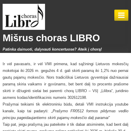
Mišrus choras LIBRO
Patinka dainuoti, dalyvauti koncertuose? Ateik į chorą!
NAUJIENOS
Ir vėl pavasaris, ir vėl VMI primena, kad sąžiningi Lietuvos mokesčių
mokėtojai iki 2026 m. gegužės 4 d. gali skirti paramą iki 1,2% nuo pernai
APIE CHORĄ
gautų pajamų mokesčio. Nors tradiciškai Lietuvos gyventojai dažniausiai
paramą skiria vaikams ir gyvūnams, bet bent dalį to procento prašome
METRAŠTIS
skirti ir džiuginti sielai bei paremti chorą LIBRO – VšĮ „Lilibra“, juridinio
asmens kodas/identifikacinis numeris 302612198.
NUOTRAUKŲ GALERIJA
2026 METAI
Prašymai teikiami tik elektroniniu būdu, detali VMI instrukcija youtube
kanale, kaip tai padaryti:
„Prašymo FR0512 formos pildymas vedlio
KONCERTAI
2025 METAI
principu pageidaujantiems skirti pajamų mokesčio dalį paramai“
Taip pat, jeigu prašymą jau pateikėte ir tik dabar atsiminėte, kad bent dalį
KONTAKTAI
2022 METAI