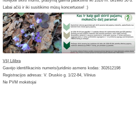
norėjote skirti mums, prašymą galima patikslinti iki 2026 m. birželio 30 d.
Labai ačiū ir iki susitikimo mūsų koncertuose! :)
CHORO RĖMĖJAI
2020 METAI
SKIRKITE 1,2 %
2018 METAI
2016 METAI
2015 METAI
VšĮ Lilibra
2014 METAI
Gavėjo identifikacinis numeris/juridinio asmens kodas: 302612198
Registracijos adresas: V. Druskio g. 1/22-84, Vilnius
2013 METAI
Ne PVM mokėtojai
2012 METAI
2011 METAI
2010 METAI
2009 METAI