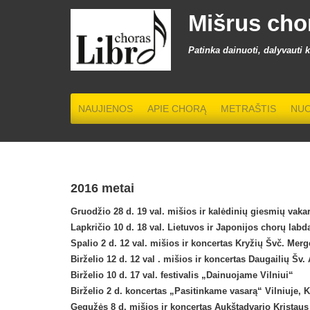
Mišrus cho
Patinka dainuoti, dalyvauti 
NAUJIENOS
APIE CHORĄ
METRAŠTIS
NUO
2016 metai
Gruodžio 28 d. 19 val.
mišios ir kalėdinių giesmių vaka
Lapkričio 10 d. 18 val.
Lietuvos ir Japonijos chorų labd
Spalio 2 d. 12 val.
mišios ir koncertas Kryžių Švč. Merge
Birželio 12 d. 12 val
. mišios ir koncertas Daugailių Šv.
Birželio 10 d. 17 val.
festivalis „Dainuojame Vilniui“
Birželio 2 d.
koncertas „Pasitinkame vasarą“ Vilniuje, K
Gegužės 8 d.
mišios ir koncertas Aukštadvario Kristau