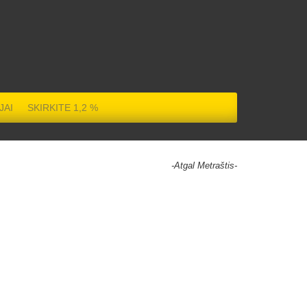
JAI
SKIRKITE 1,2 %
-Atgal Metraštis-