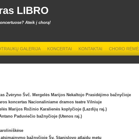
ras LIBRO
koncertuose? Ateik į chorą!
TRAUKŲ GALERIJA
KONCERTAI
KONTAKTAI
CHORO RĖMĖ
ras Žvėryno Švč. Mergelės Marijos Nekaltojo Prasidėjimo bažnyčioje
aros koncertas Nacionaliniame dramos teatre Vilniuje
lės Marijos Rožinio Karalienės koplyčioje (Lazdijų raj.)
 Antano Paduviečio bažnyčioje (Utenos raj.)
aroliniškėse
s atsimainymo bažnyčioje Šv. Stanislovo atlaidų metu